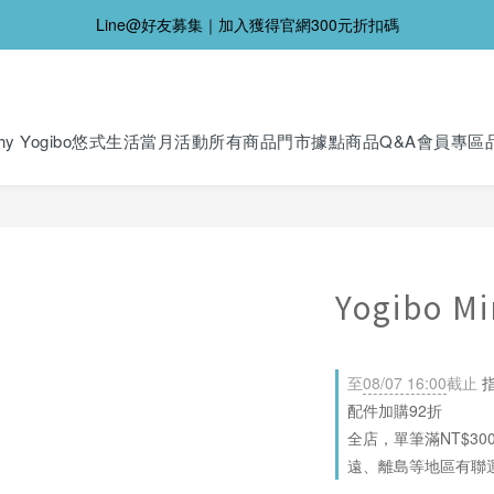
Line@好友募集｜加入獲得官網300元折扣碼
y Yogibo
悠式生活
當月活動
所有商品
門市據點
商品Q&A
會員專區
Yogibo 
至
08/07 16:00
截止
指
配件加購92折
全店，單筆滿NT$30
遠、離島等地區有聯