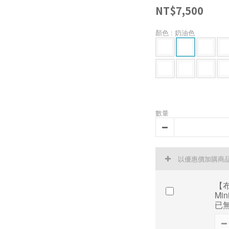
NT$7,500
顏色
: 奶油色
數量
以優惠價加購商
【布
Mi
已