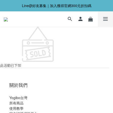
Line@好友募集｜加入獲得官網300元折扣碼
此活動已下架
關於我們
Yogibo台灣
所有商品
使用教學