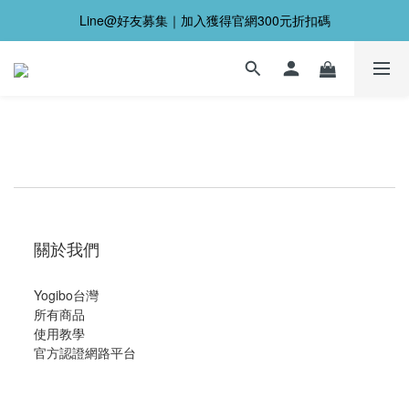
Line@好友募集｜加入獲得官網300元折扣碼
關於我們
Yogibo台灣
所有商品
使用教學
官方認證網路平台