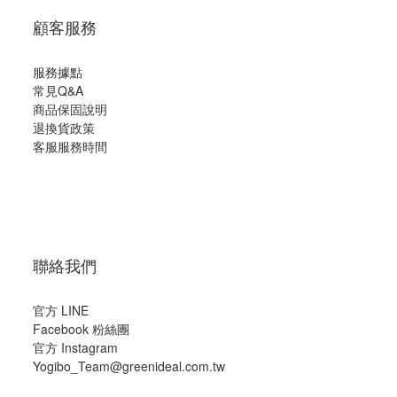
顧客服務
服務據點
常見Q&A
商品保固說明
退換貨政策
客服服務時間
聯絡我們
官方 LINE
Facebook 粉絲團
官方 Instagram
Yogibo_Team@greenideal.com.tw