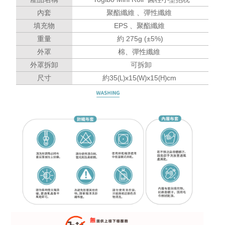
聚酯纖維 、彈性纖維
內套
EPS 、
聚酯纖維
填充物
約 275g (±5%)
重量
棉、彈性纖維
外罩
可拆卸
外罩拆卸
約35
x15
x15
cm
尺寸
(L)
(W)
(H)