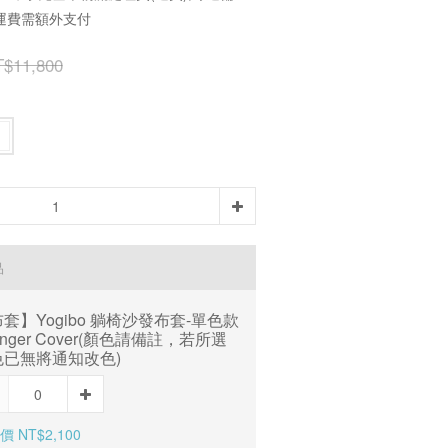
運費需額外支付
$11,800
品
套】Yogibo 躺椅沙發布套-單色款
unger Cover(顏色請備註，若所選
色已無將通知改色)
 NT$2,100