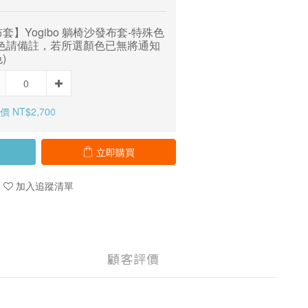
套】Yogibo 躺椅沙發布套-特殊色
顏色請備註，若所選顏色已無將通知
)
 NT$2,700
立即購買
加入追蹤清單
顧客評價