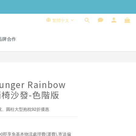
繁體中文
品牌合作
立即購買
ounger Rainbow
l 躺椅沙發-色階版
枕、圓柱大型抱枕92折優惠
00即享免基本物流處理費(運費),寄送偏