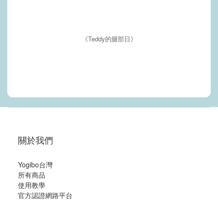
夢光鎮的早晨，總是從「碰、碰、碰」開始。
抱抱俱樂部旁的小草坡上，Teddy 已經開始今天的訓練了。「一、
《Teddy的腿部日》
二、三——！」
關於我們
Yogibo台灣
所有商品
使用教學
官方認證網路平台