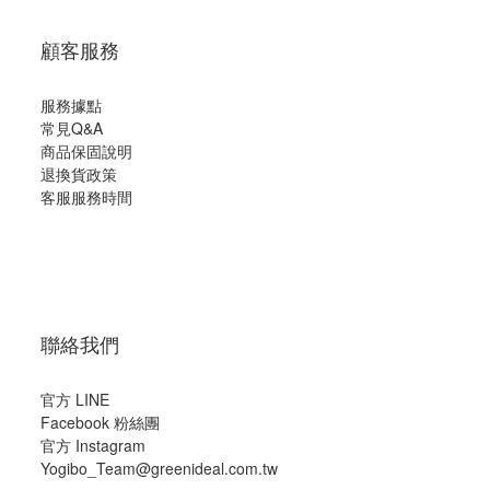
顧客服務
服務據點
常見Q&A
商品保固說明
退換貨政策
客服服務時間
聯絡我們
官方 LINE
Facebook 粉絲團
官方 Instagram
Yogibo_Team@greenideal.com.tw