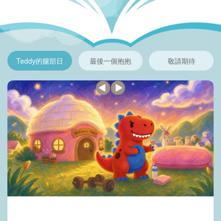
Teddy的腿部日
最後一個抱抱
敬請期待