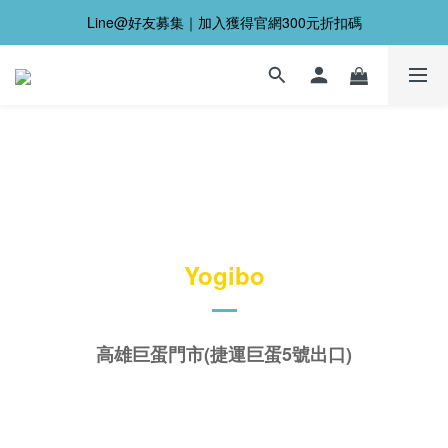
Line@好友募集｜加入獲得官網300元折扣碼
Yogibo
高雄巨蛋門市(捷運巨蛋5號出口)