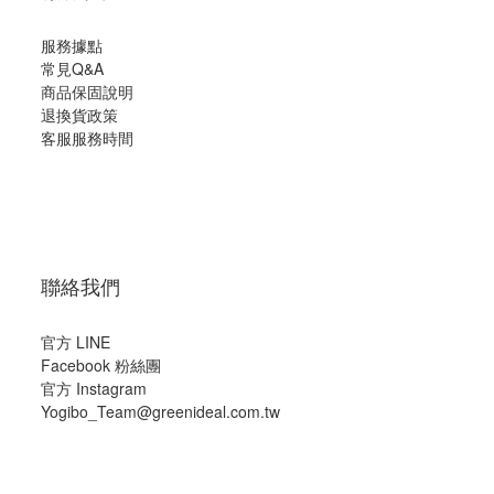
服務據點
常見Q&A
商品保固說明
退換貨政策
客服服務時間
聯絡我們
官方 LINE
Facebook 粉絲團
官方 Instagram
Yogibo_Team@greenideal.com.tw