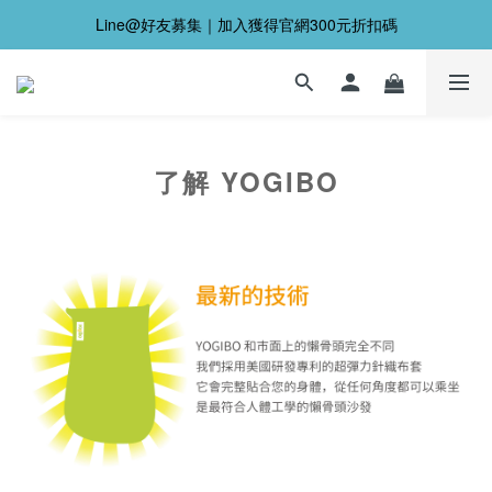
Line@好友募集｜加入獲得官網300元折扣碼
了解 YOGIBO