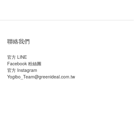
聯絡我們
官方 LINE
Facebook 粉絲團
官方 Instagram
Yogibo_Team@greenideal.com.tw