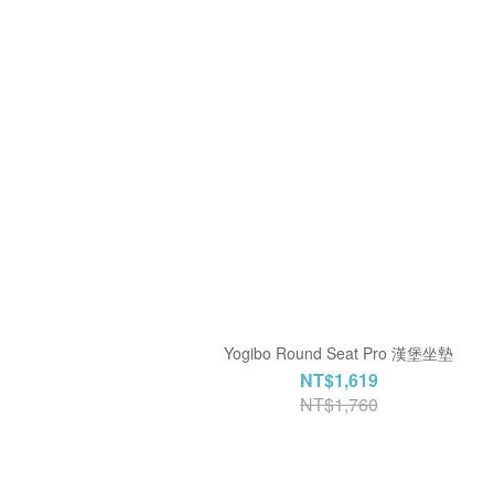
Yogibo Round Seat Pro 漢堡坐墊
NT$1,619
NT$1,760