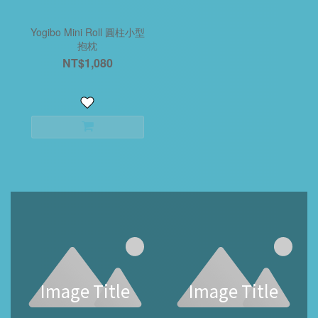
Yogibo Mini Roll 圓柱小型
抱枕
NT$1,080
Image Title
Image Title