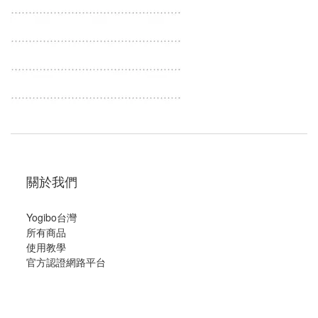
關於我們
Yogibo台灣
所有商品
使用教學
官方認證網路平台