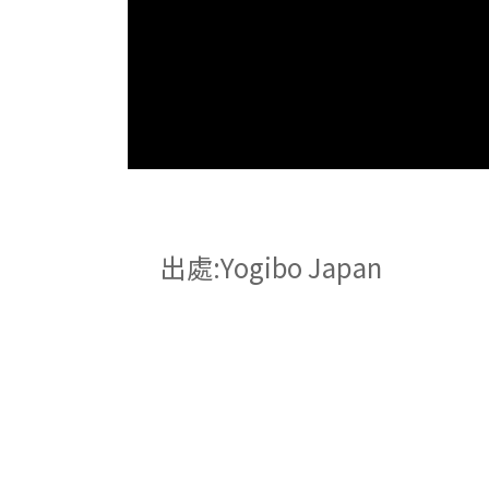
出處:Yogibo Japan