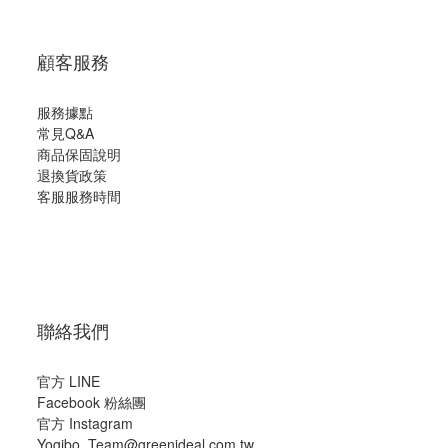
顧客服務
服務據點
常見Q&A
商品保固說明
退換貨政策
客服服務時間
聯絡我們
官方 LINE
Facebook 粉絲團
官方 Instagram
Yogibo_Team@greenideal.com.tw