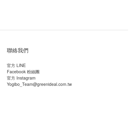
聯絡我們
官方 LINE
Facebook 粉絲團
官方 Instagram
Yogibo_Team@greenideal.com.tw