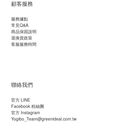
顧客服務
服務據點
常見Q&A
商品保固說明
退換貨政策
客服服務時間
聯絡我們
官方 LINE
Facebook 粉絲團
官方 Instagram
Yogibo_Team@greenideal.com.tw