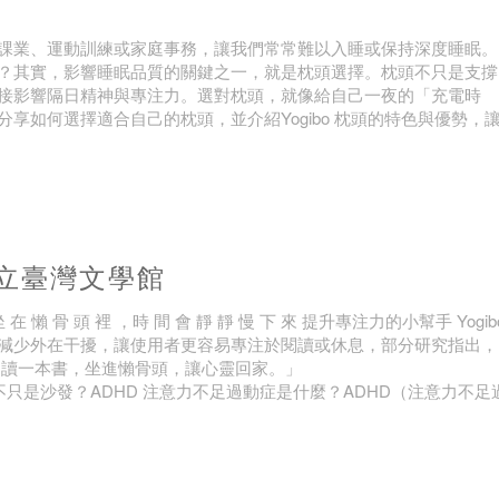
？
課業、運動訓練或家庭事務，讓我們常常難以入睡或保持深度睡眠。
？其實，影響睡眠品質的關鍵之一，就是枕頭選擇。枕頭不只是支撐
接影響隔日精神與專注力。選對枕頭，就像給自己一夜的「充電時
如何選擇適合自己的枕頭，並介紹Yogibo 枕頭的特色與優勢，
國立臺灣文學館
骨 頭 裡 ，時 間 會 靜 靜 慢 下 來 提升專注力的小幫手 Yogib
減少外在干擾，讓使用者更容易專注於閱讀或休息，部分研究指出，
，讀一本書，坐進懶骨頭，讓心靈回家。」
骨頭不只是沙發？ADHD 注意力不足過動症是什麼？ADHD（注意力不足