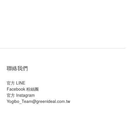
聯絡我們
官方 LINE
Facebook 粉絲團
官方 Instagram
Yogibo_Team@greenideal.com.tw