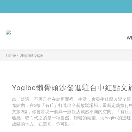
Wh
Home
/
Blog list page
Yogibo懶骨頭沙發進駐台中紅點
當「舒適」不再只存在於房間裡，生活，會發生什麼改變？這一
進館內，在2樓「有丘」打造出全新放鬆場域，重新定義旅行
文旅2樓，你會發現一個與一般飯店截然不同的空間。「有丘
離感，取而代之的是一種自然、輕鬆的氛圍。而Yogibo的
放鬆的地方。在這裡，你可以—