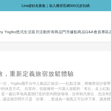
Line@好友募集｜加入獲得官網300元折扣碼
y Yogibo
悠式生活
當月活動
所有商品
門市據點
商品Q&A
會員專區
文旅，重新定義旅宿放鬆體驗
次，Yogibo攜手台中人氣設計旅店——紅點文旅，將懶骨頭沙發帶
中的休息方式。 在室內，也能擁有一片讓人放鬆的「有丘」走上紅點
」是一處以草地為靈感打造的室內開放場域，沒有制式座位，也沒有
進駐，讓這個空間不只是「好看」，更成為一個真正可以停下來、讓身體