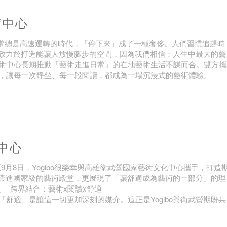
術中心
常總是高速運轉的時代，「停下來」成了一種奢侈。人們習慣追趕時
來都致力於打造能讓人放慢腳步的空間，因為我們相信：人生中最大的藝
術中心長期推動「藝術走進日常」的在地藝術生活不謀而合。雙方攜
，讓每一次靜坐、每一段閱讀，都成為一場沉浸式的藝術體驗。
化中心
月8日，Yogibo很榮幸與高雄衛武營國家藝術文化中心攜手，打造
bo帶進國家級的藝術殿堂，更展現了「讓舒適成為藝術的一部分」的理
 跨界結合：藝術x閱讀x舒適
舒適」是讓這一切更加深刻的媒介。這正是Yogibo與衛武營期盼共