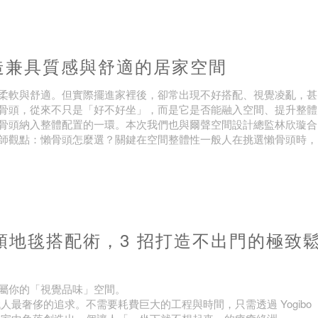
造兼具質感與舒適的居家空間
柔軟與舒適。但實際擺進家裡後，卻常出現不好搭配、視覺凌亂，甚
骨頭，從來不只是「好不好坐」，而是它是否能融入空間、提升整體
骨頭納入整體配置的一環。本次我們也與爾聲空間設計總監林欣璇合
師觀點：懶骨頭怎麼選？關鍵在空間整體性一般人在挑選懶骨頭時，
 懶骨頭地毯搭配術，3 招打造不出門的極致
屬你的「視覺品味」空間。
最奢侈的追求。不需要耗費巨大的工程與時間，只需透過 Yogibo