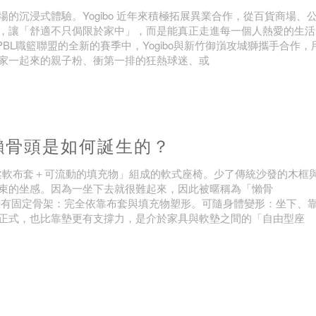
沉浸式體驗。Yogibo 近年來積極拓展異業合作，從百貨商場、
，讓「舒適不只侷限於家中」，而是能真正走進每一個人熱愛的生活
PBL職籃聯盟的全新的賽季中，Yogibo與新竹御嵿攻城獅攜手合作，
家一起來的親子粉、衝第一排的狂熱球迷、或
懶骨頭是如何誕生的？
一種以「柔軟布套＋可流動的填充物」組成的軟式座椅。少了傳統沙發的木框
束的坐感。因為一坐下去就很難起來，因此被暱稱為「懶骨
沒有固定骨架：完全依靠布套與填充物塑形。可隨身體變形：坐下、
正式，也比靠墊更有支撐力，是介於家具與軟墊之間的「自由型座