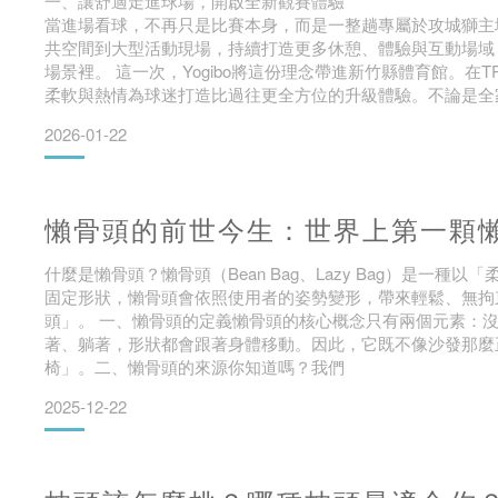
一、讓舒適走進球場，開啟全新觀賽體驗
當進場看球，不再只是比賽本身，而是一整趟專屬於攻城獅主場的
共空間到大型活動現場，持續打造更多休憩、體驗與互動場域
場景裡。 這一次，Yogibo將這份理念帶進新竹縣體育館。在T
柔軟與熱情為球迷打造比過往更全方位的升級體驗。不論是全
2026-01-22
懶骨頭的前世今生：世界上第一顆
什麼是懶骨頭？懶骨頭（Bean Bag、Lazy Bag）是
固定形狀，懶骨頭會依照使用者的姿勢變形，帶來輕鬆、無拘
頭」。 一、懶骨頭的定義懶骨頭的核心概念只有兩個元素：
著、躺著，形狀都會跟著身體移動。因此，它既不像沙發那麼
椅」。二、懶骨頭的來源你知道嗎？我們
2025-12-22