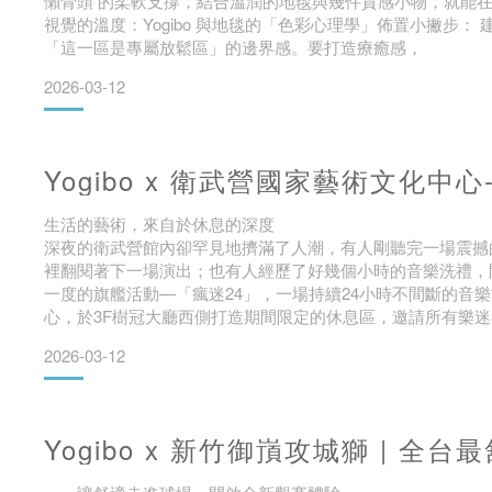
懶骨頭 的柔軟支撐，結合溫潤的地毯與幾件質感小物，就能
視覺的溫度：Yogibo 與地毯的「色彩心理學」佈置小撇步： 
「這一區是專屬放鬆區」的邊界感。要打造療癒感，
2026-03-12
Yogibo x 衛武營國家藝術文化中心
生活的藝術，來自於休息的深度
深夜的衛武營館內卻罕見地擠滿了人潮，有人剛聽完一場震撼
裡翻閱著下一場演出；也有人經歷了好幾個小時的音樂洗禮，
一度的旗艦活動—「瘋迷24」，一場持續24小時不間斷的音樂旅程
心，於3F樹冠大廳西側打造期間限定的休息區，邀請所有樂
2026-03-12
Yogibo x 新竹御嵿攻城獅 | 