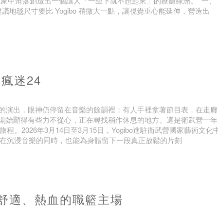
在家中角落創造出一個讓人「一坐下就不想起來」的療癒綠洲。 一、
建議地毯尺寸要比 Yogibo 稍微大一點，讓視覺重心能延伸，營造出
-瘋迷24
的演出，眼神仍停留在音樂的餘韻裡；有人手裡拿著節目表，在走廊
開始顯得有些力不從心，正在尋找稍作休息的地方。這是衛武營一年
。2026年3月14日至3月15日，Yogibo進駐衛武營國家藝術文化
迷在沉浸音樂的同時，也能為身體留下一段真正放鬆的片刻
全台最舒適、熱血的職籃主場