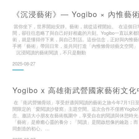
《沉浸藝術》— Yogibo × 內惟藝
當你坐下，世界開始安靜。藝術，就從這裡開始。 在這個日
間，卻往往忽略了與自己好好相處的片刻。Yogibo一直以
術，就是懂得停下來，與自己對話。這份信念，正好與內惟藝
手將「藝術」帶回日常，並共同打造「內惟懶骨頭藝文空間」
沉浸閱讀的藝術閱讀，不只是翻動
2025-08-27
Yogibo x 高雄衛武營國家藝術文
在「衛武營懶骨頭」享受舒適與閱讀的藝術之旅今年7月1日至9
間限定的「愛閱讀沙發窩」主題空間。這次合作不僅將Yogi
念。邀請大小朋友在藝術氛圍中，享受自在的閱讀與休憩時光。
「藝術」是療癒心靈的養分；「閱讀」是開啟想像的鑰匙；而「
同創造的初心。