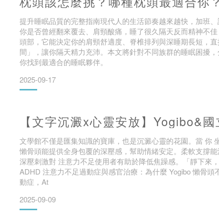
枕頭該怎麼挑？哪種枕頭最適合你
提升睡眠品質的完整指南現代人的生活節奏越來越快，加班、
你是否曾經翻來覆去、肩頸酸痛，睡了很久隔天反而精神不佳
頭部，它能決定你的肩頸舒適度、脊椎排列與深睡期長短，直
間」，讓你隔天精力充沛。本文將針對不同族群的睡眠困擾，分享
你找到最適合的睡眠夥伴。
2025-09-17
【文字沉澱x心靈安放】Yogibo&
文學館不僅是匯集知識的寶庫，也是沉澱心靈的花園。當 你 坐 在 懶 
懶骨頭能提供全身包覆的深壓感，幫助情緒安定。柔軟支撐能
深壓刺激對 注意力不足使用者有助於降低焦躁感。「靜下來
ADHD 注意力不足過動症與感官治療：為什麼 Yogibo 懶
動症，At
2025-09-09