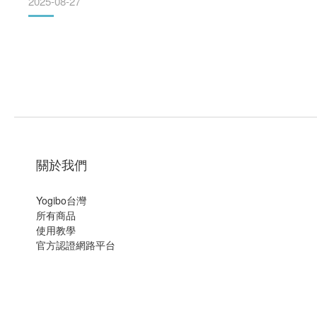
2025-08-27
在「愛閱讀沙發窩」裡，繽紛多
關於我們
Yogibo台灣
所有商品
使用教學
官方認證網路平台