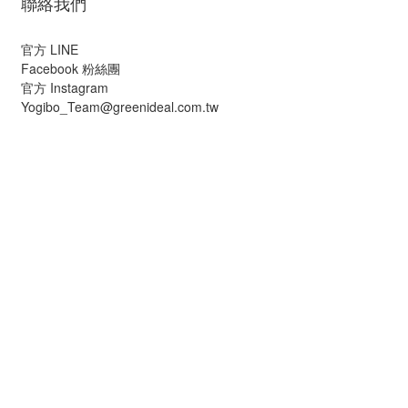
聯絡我們
官方 LINE
Facebook 粉絲團
官方 Instagram
Yogibo_Team@greenideal.com.tw