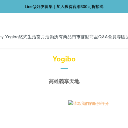
Line@好友募集｜加入獲得官網300元折扣碼
y Yogibo
悠式生活
當月活動
所有商品
門市據點
商品Q&A
會員專區
Yogibo
高雄義享天地