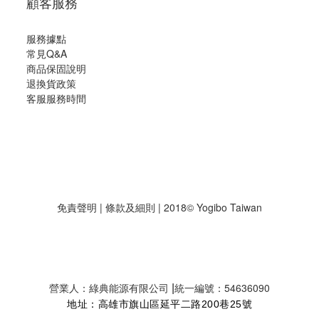
顧客服務
服務據點
常見Q&A
商品保固說明
退換貨政策
客服服務時間
免責聲明
|
條款及細則
| 2018© Yogibo Taiwan
|
營業人：綠典能源有限公司
統一編號：54636090
地址：高雄市旗山區延平二路200巷25號